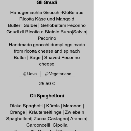
Gli Gnudi
Handgemachte Gnocchi-Klöße aus
Ricotta Käse und Mangold
Butter | Salbei | Gehobeltem Pecorino
Gnudi di Ricotta e Bietole|Burro|Salvia|
Pecorino
Handmade gnocchi dumplings made
from ricotta cheese and spinach
Butter | Sage | Shaved Pecorino
cheese
Uova
Vegetariano
25,50 €
Gli Spaghettoni
Dicke Spaghetti | Kürbis | Maronen |
Orange | Kräuterseitlinge | Zwiebeln
Spaghettoni| Zucca|Castagne| Arancia|
Cardoncelli |Cipolla