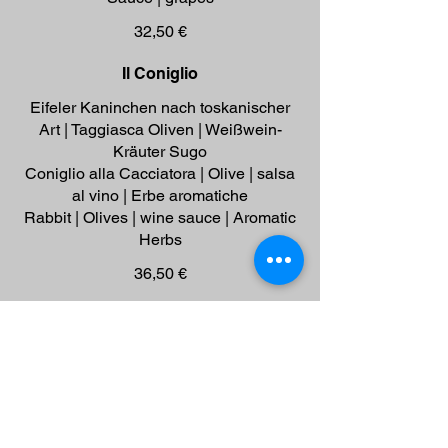
32,50 €
Il Coniglio
Eifeler Kaninchen nach toskanischer
Art | Taggiasca Oliven | Weißwein-
Kräuter Sugo
Coniglio alla Cacciatora | Olive | salsa
al vino | Erbe aromatiche
Rabbit | Olives | wine sauce | Aromatic
Herbs
36,50 €
La Pecora in Umido
Schaf nach toskanischer Art | Tomaten;-
Kräutern Sugo | Polenta
Pecora in Umido | Erbe Aromatiche |
Polenta
Sheep stew | traditional Tuscan tomato