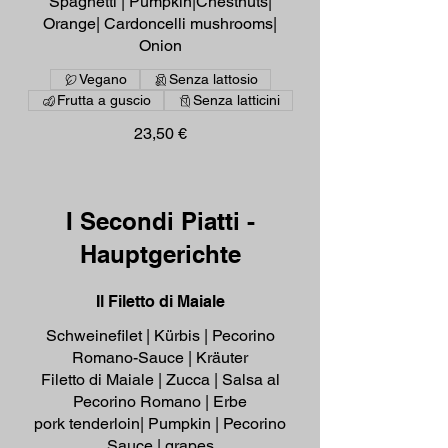
Spaghetti | Pumpkin|Chestnuts|
Orange| Cardoncelli mushrooms|
Onion
Vegano
Senza lattosio
Frutta a guscio
Senza latticini
23,50 €
I Secondi Piatti -
Hauptgerichte
Il Filetto di Maiale
Schweinefilet | Kürbis | Pecorino
Romano-Sauce | Kräuter
Filetto di Maiale | Zucca | Salsa al
Pecorino Romano | Erbe
pork tenderloin| Pumpkin | Pecorino
Sauce | grapes