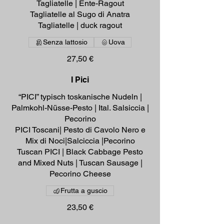
Tagliatelle | Ente-Ragout
Tagliatelle al Sugo di Anatra
Tagliatelle | duck ragout
Senza lattosio
Uova
27,50 €
I Pici
“PICI” typisch toskanische Nudeln |
Palmkohl-Nüsse-Pesto | Ital. Salsiccia |
Pecorino
PICI Toscani| Pesto di Cavolo Nero e
Mix di Noci|Salciccia |Pecorino
Tuscan PICI | Black Cabbage Pesto
and Mixed Nuts | Tuscan Sausage |
Pecorino Cheese
Frutta a guscio
23,50 €